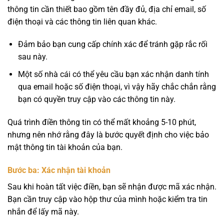
thông tin cần thiết bao gồm tên đầy đủ, địa chỉ email, số
điện thoại và các thông tin liên quan khác.
Đảm bảo bạn cung cấp chính xác để tránh gặp rắc rối
sau này.
Một số nhà cái có thể yêu cầu bạn xác nhận danh tính
qua email hoặc số điện thoại, vì vậy hãy chắc chắn rằng
bạn có quyền truy cập vào các thông tin này.
Quá trình điền thông tin có thể mất khoảng 5-10 phút,
nhưng nên nhớ rằng đây là bước quyết định cho việc bảo
mật thông tin tài khoản của bạn.
Bước ba: Xác nhận tài khoản
Sau khi hoàn tất việc điền, bạn sẽ nhận được mã xác nhận.
Bạn cần truy cập vào hộp thư của mình hoặc kiểm tra tin
nhắn để lấy mã này.