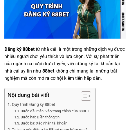
Đăng ký 88bet
từ nhà cái là một trong những dịch vụ được
nhiều người chơi yêu thích và lựa chọn. Với sự phát triển
của ngành cá cược trực tuyến, việc đăng ký tài khoản tại
nhà cái uy tín như
88bet
không chỉ mang lại những trải
nghiệm mà còn mở ra cơ hội kiếm tiền hấp dẫn.
Nội dung bài viết
Quy trình Đăng ký 88bet
Bước đầu tiên: Vào trang chính của 88BET
Bước hai: Điền thông tin
Bước ba: Xác nhận tài khoản
Tại sao nên Đăng ký 88bet ngay hôm nay?