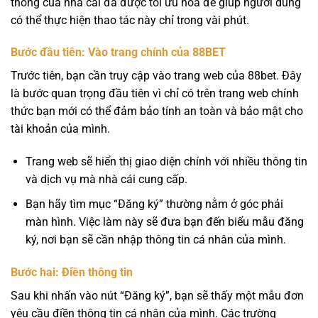
thống của nhà cái đã được tối ưu hóa để giúp người dùng
có thể thực hiện thao tác này chỉ trong vài phút.
Bước đầu tiên: Vào trang chính của 88BET
Trước tiên, bạn cần truy cập vào trang web của 88bet. Đây
là bước quan trọng đầu tiên vì chỉ có trên trang web chính
thức bạn mới có thể đảm bảo tính an toàn và bảo mật cho
tài khoản của mình.
Trang web sẽ hiển thị giao diện chính với nhiều thông tin
và dịch vụ mà nhà cái cung cấp.
Bạn hãy tìm mục “Đăng ký” thường nằm ở góc phải
màn hình. Việc làm này sẽ đưa bạn đến biểu mẫu đăng
ký, nơi bạn sẽ cần nhập thông tin cá nhân của mình.
Bước hai: Điền thông tin
Sau khi nhấn vào nút “Đăng ký”, bạn sẽ thấy một mẫu đơn
yêu cầu điền thông tin cá nhân của mình. Các trường