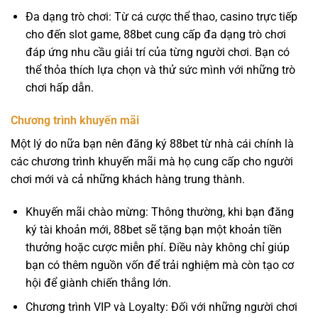
Đa dạng trò chơi: Từ cá cược thể thao, casino trực tiếp
cho đến slot game, 88bet cung cấp đa dạng trò chơi
đáp ứng nhu cầu giải trí của từng người chơi. Bạn có
thể thỏa thích lựa chọn và thử sức mình với những trò
chơi hấp dẫn.
Chương trình khuyến mãi
Một lý do nữa bạn nên đăng ký 88bet từ nhà cái chính là
các chương trình khuyến mãi mà họ cung cấp cho người
chơi mới và cả những khách hàng trung thành.
Khuyến mãi chào mừng: Thông thường, khi bạn đăng
ký tài khoản mới, 88bet sẽ tặng bạn một khoản tiền
thưởng hoặc cược miễn phí. Điều này không chỉ giúp
bạn có thêm nguồn vốn để trải nghiệm mà còn tạo cơ
hội để giành chiến thắng lớn.
Chương trình VIP và Loyalty: Đối với những người chơi