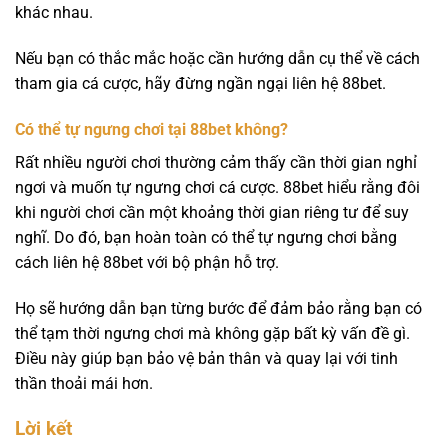
khác nhau.
Nếu bạn có thắc mắc hoặc cần hướng dẫn cụ thể về cách
tham gia cá cược, hãy đừng ngần ngại liên hệ 88bet.
Có thể tự ngưng chơi tại 88bet không?
Rất nhiều người chơi thường cảm thấy cần thời gian nghỉ
ngơi và muốn tự ngưng chơi cá cược. 88bet hiểu rằng đôi
khi người chơi cần một khoảng thời gian riêng tư để suy
nghĩ. Do đó, bạn hoàn toàn có thể tự ngưng chơi bằng
cách liên hệ 88bet với bộ phận hỗ trợ.
Họ sẽ hướng dẫn bạn từng bước để đảm bảo rằng bạn có
thể tạm thời ngưng chơi mà không gặp bất kỳ vấn đề gì.
Điều này giúp bạn bảo vệ bản thân và quay lại với tinh
thần thoải mái hơn.
Lời kết