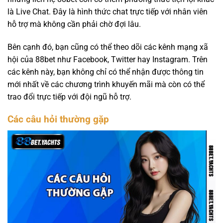
là Live Chat. Đây là hình thức chat trực tiếp với nhân viên
hỗ trợ mà không cần phải chờ đợi lâu.
Bên cạnh đó, bạn cũng có thể theo dõi các kênh mạng xã
hội của 88bet như Facebook, Twitter hay Instagram. Trên
các kênh này, bạn không chỉ có thể nhận được thông tin
mới nhất về các chương trình khuyến mãi mà còn có thể
trao đổi trực tiếp với đội ngũ hỗ trợ.
Các câu hỏi thường gặp