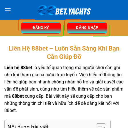
Chuyển
đến
nội
dung
ĐĂNG KÝ
ĐĂNG NHẬP
Liên Hệ 88bet – Luôn Sẵn Sàng Khi Bạn
Cần Giúp Đỡ
Liên hệ 88bet
là yếu tố quan trọng mà người chơi cần ghi
nhớ khi tham gia cá cược trực tuyến. Việc hiểu rõ thông tin
liên hệ giúp bạn nhanh chóng nhận hỗ trợ và giải quyết các
vấn đề phát sinh, cũng như tìm hiểu thêm về các sản phẩm
mà
88bet
cung cấp. Bài viết này sẽ cung cấp cho bạn
những thông tin chi tiết và hữu ích để dễ dàng kết nối với
88bet.
Nội dung bài viết