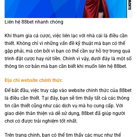
Liên hệ 88bet nhanh chóng
Khi tham gia cá cược, việc liên lạc với nhà cái là điều cần
thiết. Không chỉ vì những vấn đề kỹ thuật mà bạn có thể
gặp phải, mà còn bởi vì bạn có thể cần sự hỗ trợ trong quá
trình đặt cược hay rút tiền. Chính vì vậy, dưới đây là một số
thông tin cơ bản mà bạn cần biết khi muốn liên hệ 88bet.
Địa chỉ website chính thức
Để bắt đầu, việc truy cập vào website chính thức của 88bet
là điều cần thiết. Tại đây, bạn sẽ tìm thấy tất cả các thông
tin cần thiết cũng như các dịch vụ mà họ cung cấp. Với
giao diện thân thiện và dễ sử dụng, 88bet đã giúp người
chơi có được trải nghiệm tốt nhất.
Trên trang chính, bạn có thể tìm thấy các mục như thể